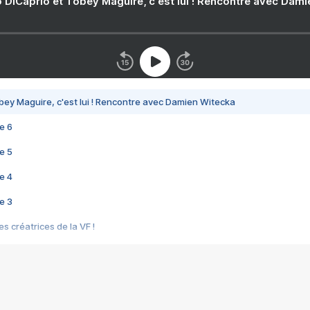
 DiCaprio et Tobey Maguire, c'est lui ! Rencontre avec Dam
bey Maguire, c'est lui ! Rencontre avec Damien Witecka
e 6
e 5
e 4
e 3
s créatrices de la VF !
e 2
e 1
e Mektoub My Love arrive enfin ! Rencontre avec Shaïn Boumedine et Sal