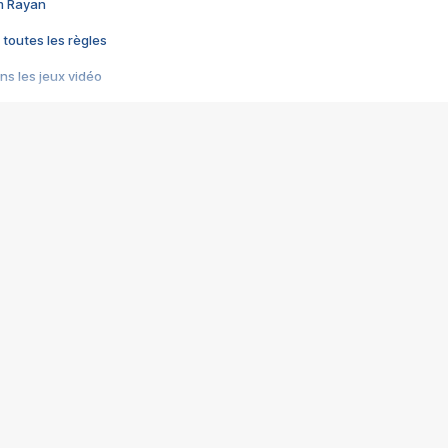
im Rayan
 toutes les règles
s les jeux vidéo
us choquant de Rockstar ? - Le scandale BULLY
e plus moche de Steam
du RÊVE tourne au CAUCHEMAR
pendant 8 heures
it… à tort
umiliés par un jeu vidéo
ire - Final Fantasy 8
ti un empire - Age of Empires
story DOFUS
tard, il crée l'un des pires jeux de tous les temps, MindsEye.