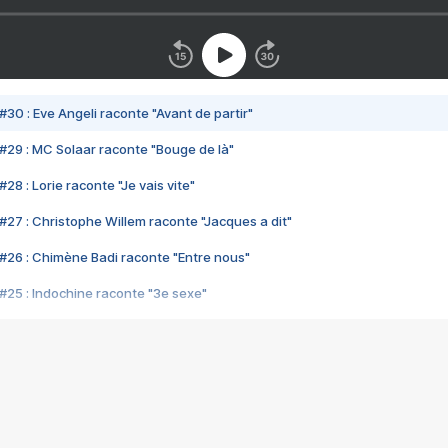
#30 : Eve Angeli raconte "Avant de partir"
#29 : MC Solaar raconte "Bouge de là"
28 : Lorie raconte "Je vais vite"
#27 : Christophe Willem raconte "Jacques a dit"
#26 : Chimène Badi raconte "Entre nous"
#25 : Indochine raconte "3e sexe"
#24 : Zaho raconte "C'est chelou"
#23 : Patrick Bruel raconte "Au café des délices"
#22 : Kyo raconte "Le chemin"
#21 : Nolwenn Leroy raconte "Cassé"