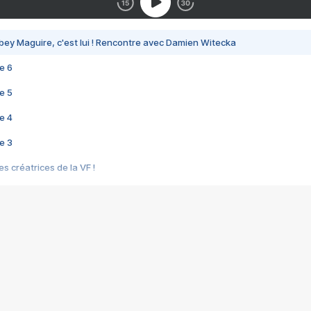
bey Maguire, c'est lui ! Rencontre avec Damien Witecka
e 6
e 5
e 4
e 3
s créatrices de la VF !
e 2
e 1
e Mektoub My Love arrive enfin ! Rencontre avec Shaïn Boumedine et Sal
i : après Toni en famille
elle réalise le bouleversant Dites lui que je l'aime